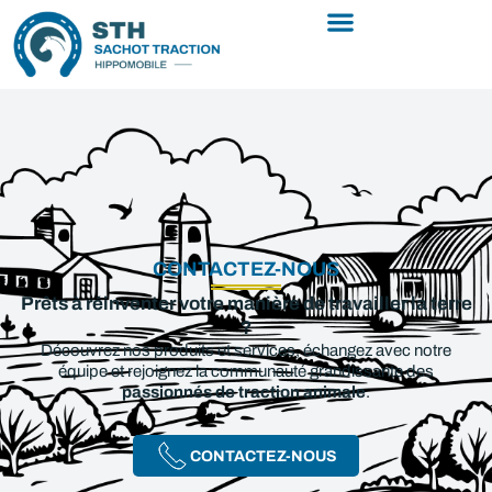
CONTACTEZ-NOUS
Prêts à réinventer votre manière de travailler la terre
?
Découvrez nos produits et services, échangez avec notre
équipe et rejoignez la communauté grandissante des
passionnés de traction animale
.
CONTACTEZ-NOUS